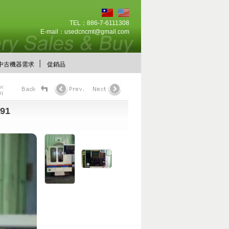
TEL：886-7-6111308
E-mail：
usedcncmt@gmail.com
│
中古機器需求
促銷品
uc
91
991