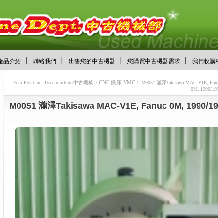
│
│
│
│
產品介紹
聯絡我們
出售您的中古機器
您購買中古機器需求
我們收購
CNC 銑床 VMC
‧Your Position : Used machine/中古機械 >
> M0051 瀧澤Takisawa MAC-V1E, Fan
0M, 1990/19
M0051 瀧澤Takisawa MAC-V1E, Fanuc 0M, 1990/1