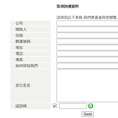
取得詢價資料
請填寫以下表格,我們將盡速與您聯繫,謝
公司:
聯絡人:
信箱:
郵遞號碼:
地址:
電話:
傳真:
如何得知我們:
其它意見:
認證碼: