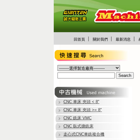
│
│
│
回首頁
關於我們
最新消息
CNC 車床 夾頭 < 8"
CNC 車床 夾頭 >= 8"
CNC 銑床 VMC
CNC 臥式搪銑床
走心式CNC車銑複合機