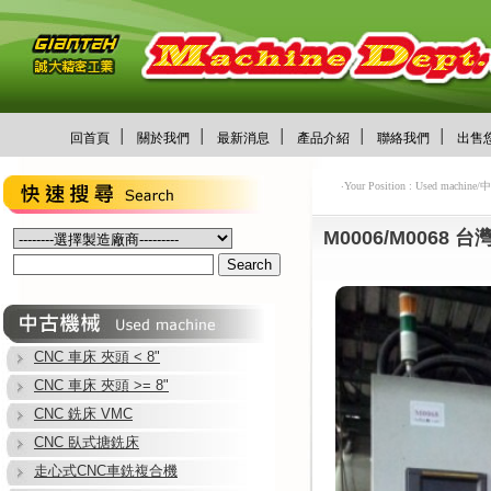
│
│
│
│
│
回首頁
關於我們
最新消息
產品介紹
聯絡我們
出售
‧Your Position : Used machi
M0006/M0068 台灣凸
CNC 車床 夾頭 < 8"
CNC 車床 夾頭 >= 8"
CNC 銑床 VMC
CNC 臥式搪銑床
走心式CNC車銑複合機