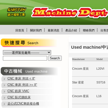
│
│
│
│
│
回首頁
關於我們
最新消息
產品介紹
聯絡我們
出售
Used machine/
Manufacturer
Model
Cincom 星辰
L20VI
CNC 車床 夾頭 < 8"
Star 星星
SST16
CNC 車床 夾頭 >= 8"
CNC 銑床 VMC
Cincom 星辰
L16
CNC 臥式搪銑床
走心式CNC車銑複合機