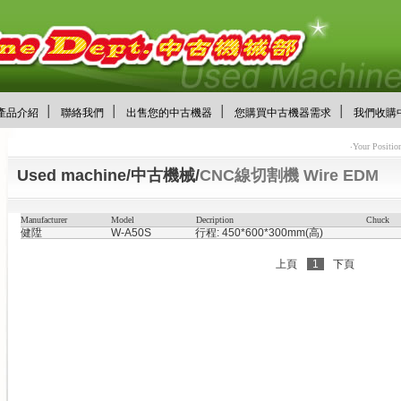
│
│
│
│
產品介紹
聯絡我們
出售您的中古機器
您購買中古機器需求
我們收購
‧Your Posit
Used machine/中古機械/
CNC線切割機 Wire EDM
Manufacturer
Model
Decription
Chuck
健陞
W-A50S
行程: 450*600*300mm(高)
上頁
1
下頁