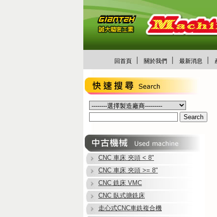
│
│
│
回首頁
關於我們
最新消息
CNC 車床 夾頭 < 8"
CNC 車床 夾頭 >= 8"
CNC 銑床 VMC
CNC 臥式搪銑床
走心式CNC車銑複合機