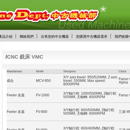
│
│
│
│
產品介紹
聯絡我們
出售您的中古機器
您購買中古機器需求
我們收購
/
CNC 銑床 VMC
Manufacturer
Model
Decription
Chuck
X/Y axis travel: 950/520MM, Z axis
Fanuc
成合
MCV-950
travel: 550MM, Max speed:
Alpha
8000RPM
X/Y軸行程: 1000/500MM, Z軸行程:
Feeler 友嘉
FV-1000
Fanuc
505MM, 主軸轉: 8000RPM
X/Y軸行程: 800/500MM, Z軸行程:
Feeler 友嘉
FV-800
三凌 M
505MM, 主軸轉: 6000RPM
X/Y軸行程: 800/400MM, Z軸行程: