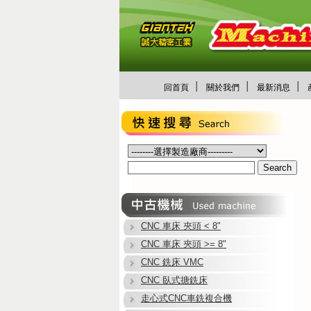
│
│
│
回首頁
關於我們
最新消息
CNC 車床 夾頭 < 8"
CNC 車床 夾頭 >= 8"
CNC 銑床 VMC
CNC 臥式搪銑床
走心式CNC車銑複合機