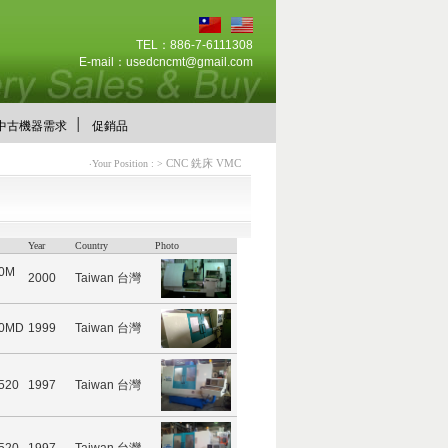
TEL：886-7-6111308
E-mail：
usedcncmt@gmail.com
│
中古機器需求
促銷品
CNC 銑床 VMC
‧Your Position : >
Year
Country
Photo
 0M
2000
Taiwan 台灣
 0MD
1999
Taiwan 台灣
520
1997
Taiwan 台灣